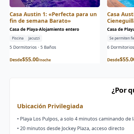
Casa Austin 1: «Perfecta para un
Casa Aust
fin de semana Barato»
Cieneguill
Casa de Playa
·
Alojamiento entero
Casa de Play
Piscina
Jacuzzi
Se permiten fi
5
Dormitorios ·
5
Baños
6
Dormitorios
$
55.00
$
55.0
Desde
Desde
/noche
¿Por q
Ubicación Privilegiada
• Playa Los Pulpos, a solo 4 minutos caminando de l
• 20 minutos desde Jockey Plaza, acceso directo