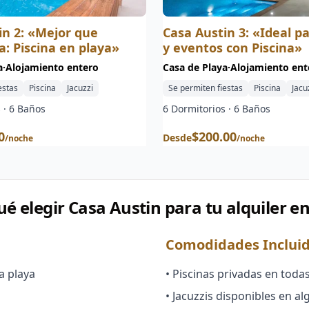
in 2: «Mejor que
Casa Austin 3: «Ideal pa
a: Piscina en playa»
y eventos con Piscina»
a
·
Alojamiento entero
Casa de Playa
·
Alojamiento ent
estas
Piscina
Jacuzzi
Se permiten fiestas
Piscina
Jacu
 ·
6
Baños
6
Dormitorios ·
6
Baños
0
$
200.00
Desde
/noche
/noche
ué elegir Casa Austin para tu alquiler e
Comodidades Inclui
a playa
• Piscinas privadas en toda
• Jacuzzis disponibles en a