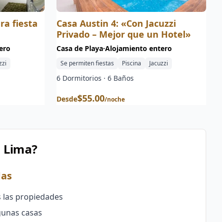
ra fiesta
Casa Austin 4: «Con Jacuzzi
Privado – Mejor que un Hotel»
ero
Casa de Playa
·
Alojamiento entero
zzi
Se permiten fiestas
Piscina
Jacuzzi
6
Dormitorios ·
6
Baños
$
55.00
Desde
/noche
n Lima?
das
s las propiedades
lgunas casas