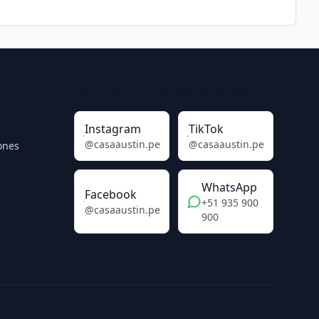
Síguenos en Redes Sociales
Instagram
TikTok
@casaaustin.pe
@casaaustin.pe
ones
WhatsApp
Facebook
+51 935 900
@casaaustin.pe
900