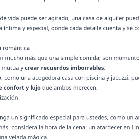
de vida puede ser agitado, una casa de alquiler puede
 íntima y especial, donde cada detalle cuenta y se c
a romántica
on mucho más que una simple comida; son momentos 
a mutua y
crear recuerdos imborrables
.
do, como una acogedora
casa con piscina
y jacuzzi, pu
e confort y lujo
que ambos merecen.
ización
nga un significado especial para ustedes, como un an
s, considera la hora de la cena: un atardecer en Lim
una velada mágica.