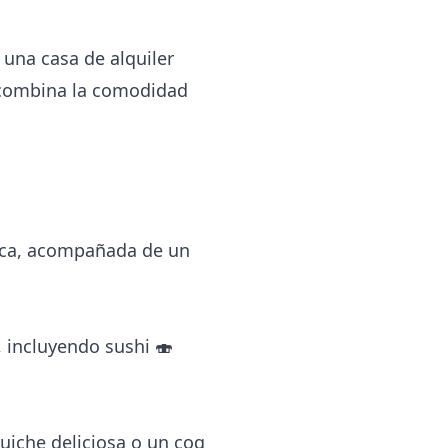
r una
casa de alquiler
e combina la comodidad
resca, acompañada de un
, incluyendo sushi 🍣
quiche deliciosa o un coq