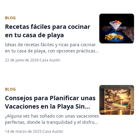
BLOG
Recetas fáciles para cocinar
en tu casa de playa
Ideas de recetas fáciles y ricas para cocinar
en tu casa de playa, con opciones prácticas
para desayunos, almuerzos y cenas sin
22 de junio de 2026
·
Casa Austin
complicarte.
BLOG
Consejos para Planificar unas
Vacaciones en la Playa Sin
Estrés
¿Alguna vez has soñado con unas vacaciones
perfectas, donde la tranquilidad y el disfrute
van de la mano? Planificar unas vacaciones
14 de marzo de 2025
·
Casa Austin
sin estrés es un anhelo compartido por