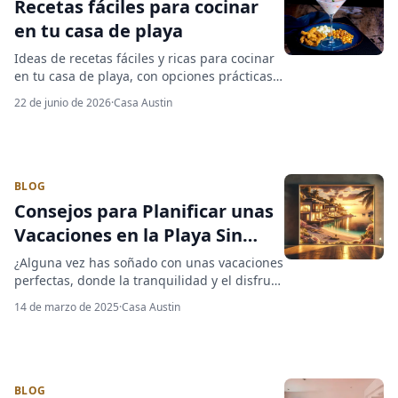
Recetas fáciles para cocinar
en tu casa de playa
Ideas de recetas fáciles y ricas para cocinar
en tu casa de playa, con opciones prácticas
para desayunos, almuerzos y cenas sin
22 de junio de 2026
·
Casa Austin
complicarte.
BLOG
Consejos para Planificar unas
Vacaciones en la Playa Sin
Estrés
¿Alguna vez has soñado con unas vacaciones
perfectas, donde la tranquilidad y el disfrute
van de la mano? Planificar unas vacaciones
14 de marzo de 2025
·
Casa Austin
sin estrés es un anhelo compartido por
muchos viajeros. Si te acercas a la
organización con calma ☀️ y un poco de
planificación, puedes evitar esas situaciones
que generan ansiedad y frustración. Si estás
BLOG