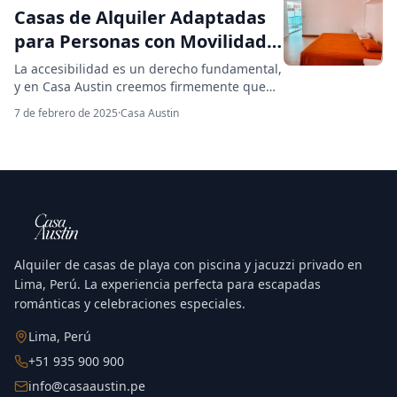
&#8230;
Casas de Alquiler Adaptadas
para Personas con Movilidad
Reducida: Inclusión y
La accesibilidad es un derecho fundamental,
Comodidad en Playa Pulpos
y en Casa Austin creemos firmemente que
todos merecen disfrutar de unas vacaciones
7 de febrero de 2025
·
Casa Austin
inolvidables en la playa. Si bien nuestras
casas aún no cuentan con rampas de acceso,
estamos comprometidos con la inclusión y
ofrecemos casas de alquiler en Playa Pulpos,
cerca de Punta Hermosa, que son más
cómodas &#8230;
Alquiler de casas de playa con piscina y jacuzzi privado en
Lima, Perú. La experiencia perfecta para escapadas
románticas y celebraciones especiales.
Lima, Perú
+51 935 900 900
info@casaaustin.pe